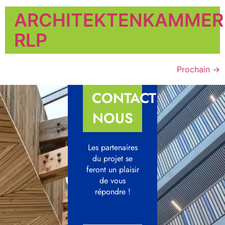
ARCHITEKTENKAMMER
RLP
Prochain
→
CONTACTEZ-
NOUS
Les partenaires
du projet se
feront un plaisir
de vous
répondre !