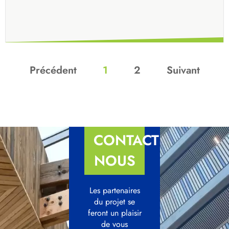
Précédent
1
2
Suivant
CONTACTEZ-
NOUS
Les partenaires
du projet se
feront un plaisir
de vous