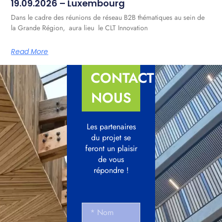
19.09.2026 – Luxembourg
Dans le cadre des réunions de réseau B2B thématiques au sein de
la Grande Région, aura lieu le CLT Innovation
Read More
CONTACTEZ-
NOUS
Les partenaires
du projet se
feront un plaisir
de vous
répondre !