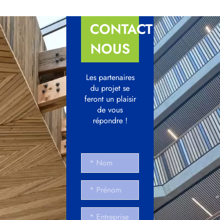
CONTACTEZ-
NOUS
Les partenaires
du projet se
feront un plaisir
de vous
répondre !