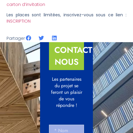
carton d’invitation
Les places sont limitées, inscrivez-vous sous ce lien :
INSCRIPTION
Partager
CONTACTEZ-
NOUS
Les partenaires
du projet se
feront un plaisir
de vous
répondre !