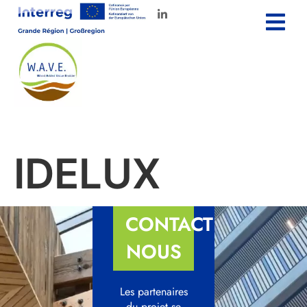
IDELUX
CONTACTEZ-
NOUS
Les partenaires
du projet se