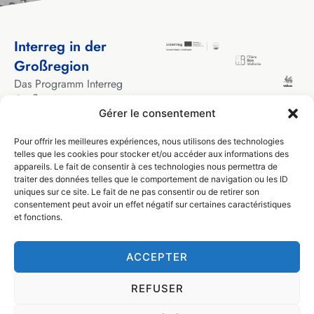
Interreg in der
Großregion
Das Programm Interreg
Großregion unterstützt seit
Gérer le consentement
über 30 Jahren
grenzüberschreitende
Pour offrir les meilleures expériences, nous utilisons des technologies
Kooperationsprojekte
telles que les cookies pour stocker et/ou accéder aux informations des
zwischen lokalen und
appareils. Le fait de consentir à ces technologies nous permettra de
regionalen Akteuren aus den
traiter des données telles que le comportement de navigation ou les ID
Gebieten, die die
uniques sur ce site. Le fait de ne pas consentir ou de retirer son
consentement peut avoir un effet négatif sur certaines caractéristiques
Großregion bilden.
et fonctions.
ACCEPTER
© Filière Bois Wallonie 2024
Design by
Visible
REFUSER
Privatsphäre