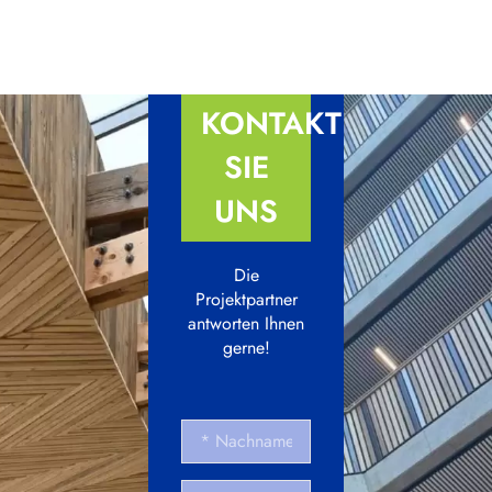
KONTAKTIEREN
SIE
UNS
Die
Projektpartner
antworten Ihnen
gerne!