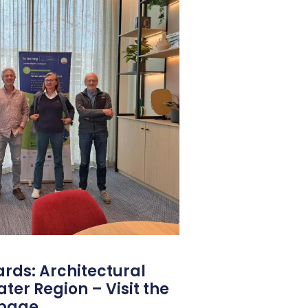
rds: Architectural
ater Region – Visit the
 page