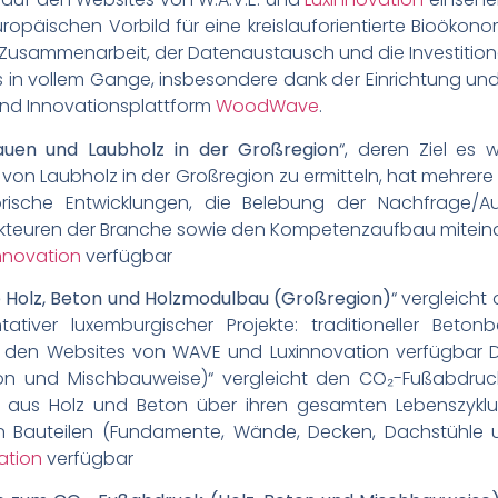
opäischen Vorbild für eine kreislauforientierte Bioökon
Zusammenarbeit, der Datenaustausch und die Investitione
ts in vollem Gange, insbesondere dank der Einrichtung un
 und Innovationsplattform
WoodWave
.
auen und Laubholz in der Großregion
“, deren Ziel es 
n Laubholz in der Großregion zu ermitteln, hat mehrere we
orische Entwicklungen, die Belebung der Nachfrage/Au
euren der Branche sowie den Kompetenzaufbau miteinand
innovation
verfügbar
e Holz, Beton und Holzmodulbau (Großregion)
“ vergleicht
iver luxemburgischer Projekte: traditioneller Beton
f den Websites von WAVE und Luxinnovation verfügbar Die
on und Mischbauweise)“ vergleicht den CO₂-Fußabdr
 aus Holz und Beton über ihren gesamten Lebenszyklu
Bauteilen (Fundamente, Wände, Decken, Dachstühle usw
ation
verfügbar