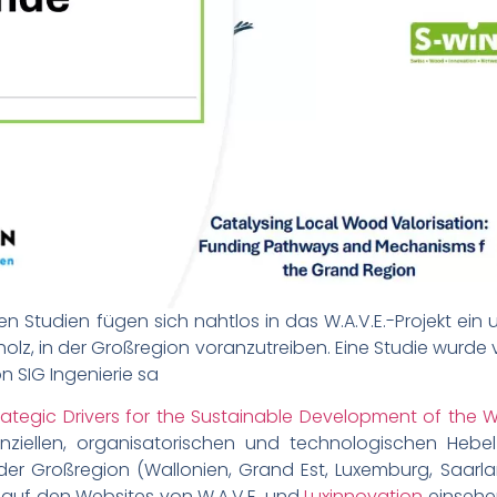
en Studien fügen sich nahtlos in das W.A.V.E.-Projekt ein
olz, in der Großregion voranzutreiben. Eine Studie wurde 
n SIG Ingenierie sa
rategic Drivers for the Sustainable Development of the 
anziellen, organisatorischen und technologischen Hebel 
der Großregion (Wallonien, Grand Est, Luxemburg, Saarla
e auf den Websites von W.A.V.E. und
Luxinnovation
einsehe