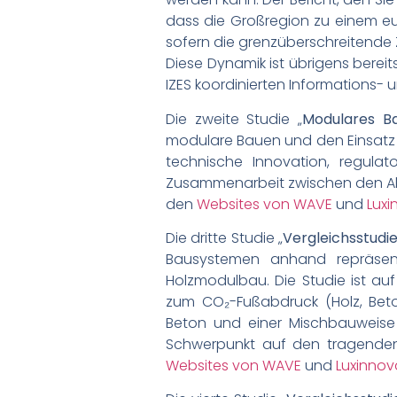
dass die Großregion zu einem eur
sofern die grenzüberschreitende 
Diese Dynamik ist übrigens berei
IZES koordinierten Informations-
Die zweite Studie „
Modulares B
modulare Bauen und den Einsatz vo
technische Innovation, regulat
Zusammenarbeit zwischen den Akt
den
Websites von WAVE
und
Lux
Die dritte Studie „
Vergleichsstudi
Bausystemen anhand repräsentat
Holzmodulbau. Die Studie ist au
zum CO₂-Fußabdruck (Holz, Bet
Beton und einer Mischbauweise
Schwerpunkt auf den tragenden 
Websites von WAVE
und
Luxinnov