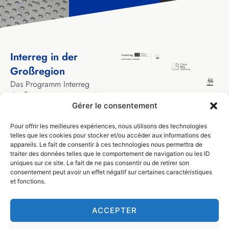
Interreg in der
Großregion
Das Programm Interreg
Großregion unterstützt seit
über 30 Jahren
Gérer le consentement
grenzüberschreitende
Pour offrir les meilleures expériences, nous utilisons des technologies
Kooperationsprojekte
telles que les cookies pour stocker et/ou accéder aux informations des
zwischen lokalen und
appareils. Le fait de consentir à ces technologies nous permettra de
regionalen Akteuren aus den
traiter des données telles que le comportement de navigation ou les ID
Gebieten, die die
uniques sur ce site. Le fait de ne pas consentir ou de retirer son
Großregion bilden.
consentement peut avoir un effet négatif sur certaines caractéristiques
et fonctions.
ACCEPTER
© Filière Bois Wallonie 2024
Design by
Visible