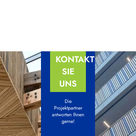
KONTAKTIEREN
SIE
UNS
Die
Projektpartner
antworten Ihnen
gerne!