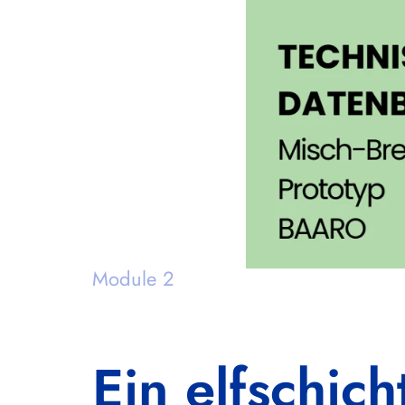
Module 2
Ein elfschich