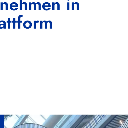
rnehmen in
attform