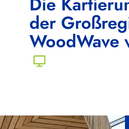
Die Kartier
der Großregi
WoodWave v