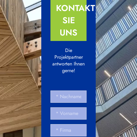
KONTAKTIEREN
SIE
UNS
Die
Projektpartner
antworten Ihnen
gerne!