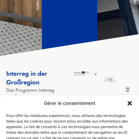
Interreg in der
Großregion
Das Programm Interreg
Großregion unterstützt seit
Gérer le consentement
über 30 Jahren
grenzüberschreitende
Pour offrir les meilleures expériences, nous utilisons des technologies
Kooperationsprojekte
telles que les cookies pour stocker et/ou accéder aux informations des
zwischen lokalen und
appareils. Le fait de consentir à ces technologies nous permettra de
regionalen Akteuren aus den
traiter des données telles que le comportement de navigation ou les ID
Gebieten, die die
uniques sur ce site. Le fait de ne pas consentir ou de retirer son