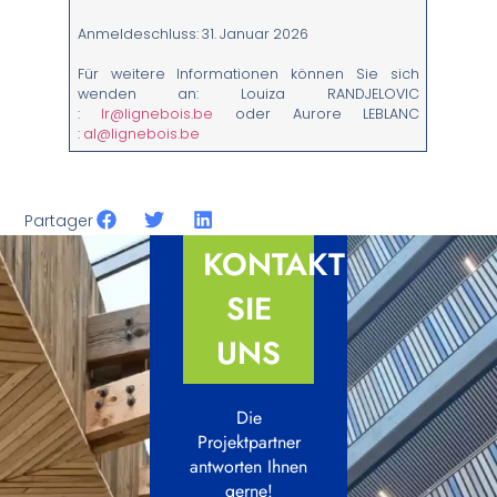
Anmeldeschluss: 31. Januar 2026
Für weitere Informationen können Sie sich
wenden an: Louiza RANDJELOVIC
:
lr@lignebois.be
oder Aurore LEBLANC
:
al@lignebois.be
Partager
KONTAKTIEREN
SIE
UNS
Die
Projektpartner
antworten Ihnen
gerne!