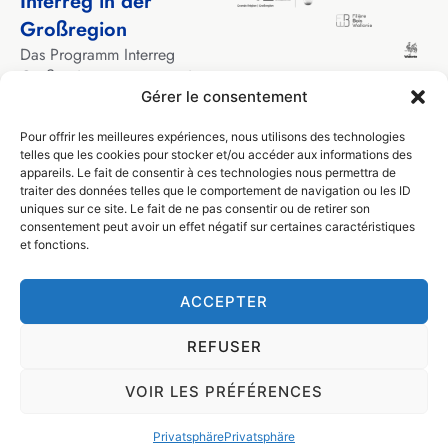
Interreg in der
Großregion
Das Programm Interreg
Großregion unterstützt seit
über 30 Jahren
Gérer le consentement
grenzüberschreitende
Pour offrir les meilleures expériences, nous utilisons des technologies
Kooperationsprojekte
telles que les cookies pour stocker et/ou accéder aux informations des
zwischen lokalen und
appareils. Le fait de consentir à ces technologies nous permettra de
regionalen Akteuren aus den
traiter des données telles que le comportement de navigation ou les ID
Gebieten, die die
uniques sur ce site. Le fait de ne pas consentir ou de retirer son
Großregion bilden.
consentement peut avoir un effet négatif sur certaines caractéristiques
et fonctions.
ACCEPTER
© Filière Bois Wallonie 2024
Design by
Visible
REFUSER
Privatsphäre
VOIR LES PRÉFÉRENCES
Allgemeine Geschäftsbedingungen
Privatsphäre
Privatsphäre