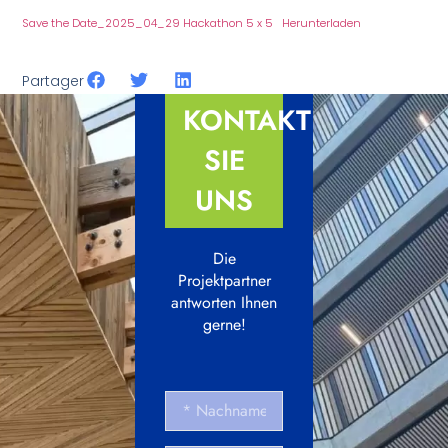
Save the Date_2025_04_29 Hackathon 5 x 5
Herunterladen
Partager
KONTAKTIEREN
SIE
UNS
Die
Projektpartner
antworten Ihnen
gerne!